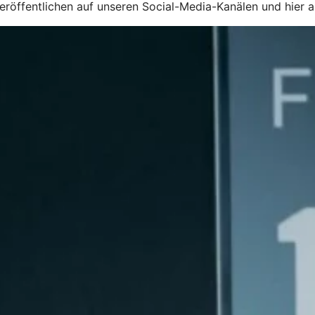
röffentlichen auf unseren Social-Media-Kanälen und hier a